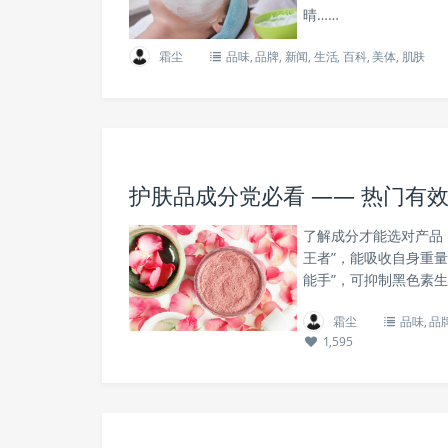
晴……
霜尘
品味
,
品牌
,
新闻
,
生活
,
百科
,
美体
,
肌肤
护肤品成分党必看 —— 热门有
了解成分才能选对产品
王者”，能吸收自身重量
能手”，可抑制黑色素
霜尘
品味
,
品
1,595