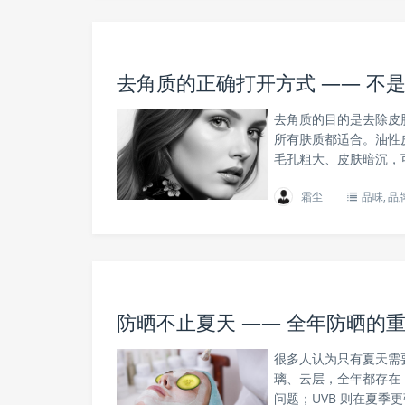
去角质的正确打开方式 —— 不
去角质的目的是去除皮
所有肤质都适合。油性
毛孔粗大、皮肤暗沉，可
霜尘
品味
,
品
防晒不止夏天 —— 全年防晒的
很多人认为只有夏天需要
璃、云层，全年都存在
问题；UVB 则在夏