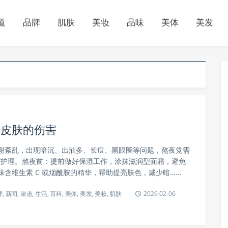
道
品牌
肌肤
美妆
品味
美体
美发
对皮肤的伤害
谢紊乱，出现暗沉、出油多、长痘、黑眼圈等问题，熬夜党需
” 双重护理。熬夜前：提前做好保湿工作，涂抹滋润型面霜，避免
抹含维生素 C 或烟酰胺的精华，帮助提亮肤色，减少暗……
牌
,
新闻
,
渠道
,
生活
,
百科
,
美体
,
美发
,
美妆
,
肌肤
2026-02-06