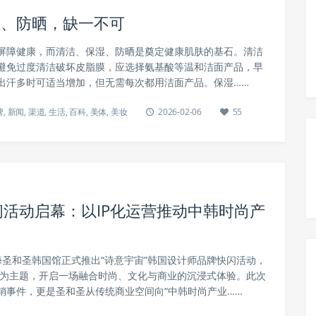
湿、防晒，缺一不可
屏障健康，而清洁、保湿、防晒是奠定健康肌肤的基石。清洁
”，避免过度清洁破坏皮脂膜，应选择氨基酸等温和洁面产品，早
出汗多时可适当增加，但无需每次都用洁面产品。保湿……
牌
,
新闻
,
渠道
,
生活
,
百科
,
美体
,
美妆
2026-02-06
55
闪活动启幕：以IP化运营推动中韩时尚产
，上海圣和圣韩国馆正式推出“诗意宇宙”韩国设计师品牌快闪活动，
on行星”为主题，开启一场融合时尚、文化与商业的沉浸式体验。此次
销事件，更是圣和圣从传统商业空间向“中韩时尚产业……