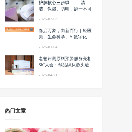
护肤核心三步骤 —— 清
洁、保湿、防晒，缺一不可
2026-02-06
春启万象，向新而行｜轻医
美、生命科学、AI数字化、
洗护、家清，挖掘细分赛道
2026-03-04
的机会！
老爸评测原料预警服务亮相
SIC大会：帮品牌从源头避
开“看不见的坑”
2026-04-21
热门文章