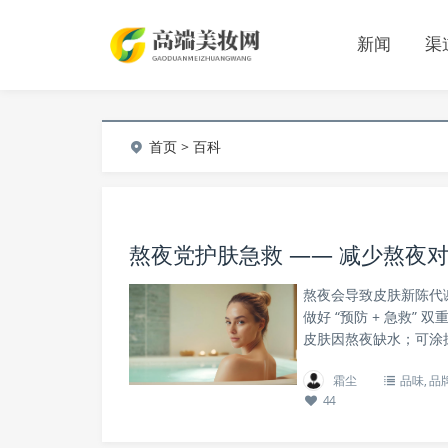
新闻
渠
首页
> 百科
熬夜党护肤急救 —— 减少熬夜
熬夜会导致皮肤新陈代
做好 “预防 + 急救
皮肤因熬夜缺水；可涂
霜尘
品味
,
品
44