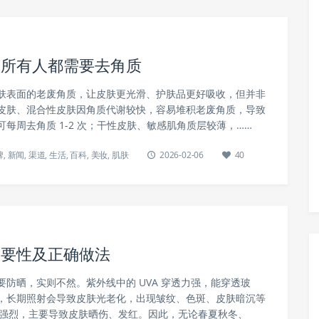
是所有人都需要去角质
肤表面的老废角质，让皮肤更光滑、护肤品更好吸收，但并非
皮肤、混合性皮肤因角质代谢较快，容易堆积老废角质，导致
每周去角质 1-2 次；干性皮肤、敏感肌角质层较薄，……
牌
,
新闻
,
渠道
,
生活
,
百科
,
美妆
,
肌肤
2026-02-06
40
重要性及正确做法
防晒，实则不然。紫外线中的 UVA 穿透力强，能穿透玻
，长期照射会导致皮肤光老化，出现皱纹、色斑、皮肤暗沉等
季更强烈，主要导致皮肤晒伤、发红。因此，无论春夏秋冬、