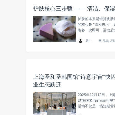
护肤核心三步骤 —— 清洁、保
护肤的本质是维持皮肤
的核心是 “温和去污
晚各一次即可，运动后
霜尘
品味
,
品
上海圣和圣韩国馆“诗意宇宙”快
业生态跃迁
2025年12月12日
以“探索K-fashi
活动不仅是一场短期营