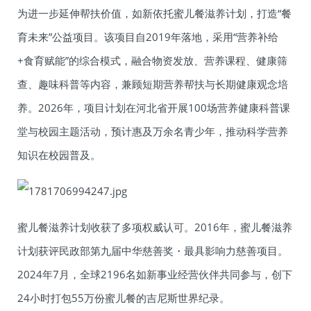
为进一步延伸帮扶价值，如新依托蜜儿餐滋养计划，打造“餐
育未来”公益项目。该项目自2019年落地，采用“营养补给
+食育赋能”的综合模式，融合物资发放、营养课程、健康筛
查、趣味科普等内容，兼顾短期营养帮扶与长期健康观念培
养。2026年，项目计划在河北省开展100场营养健康科普课
堂与校园主题活动，预计惠及万余名青少年，推动科学营养
知识在校园普及。
蜜儿餐滋养计划收获了多项权威认可。2016年，蜜儿餐滋养
计划获评民政部第九届中华慈善奖・最具影响力慈善项目。
2024年7月，全球2196名如新事业经营伙伴共同参与，创下
24小时打包55万份蜜儿餐的吉尼斯世界纪录。